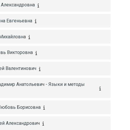
а Александровна
нна Евгеньевна
 Михайловна
овь Викторовна
рей Валентинович
ладимир Анатольевич - Языки и методы
 Любовь Борисовна
гей Александрович