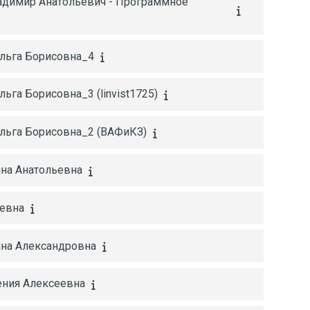
ладимир Анатольевич - Программное
Ольга Борисовна_4
ьга Борисовна_3 (linvist1725)
Ольга Борисовна_2 (ВАФиКЗ)
яна Анатольевна
ьевна
ина Александровна
ения Алексеевна