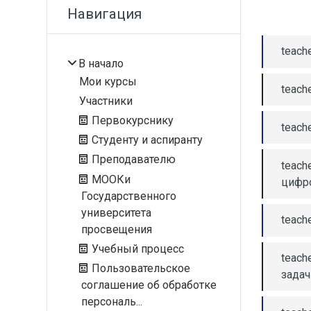
Блоки
Пропустить Навигация
Навигация
teach
В начало
Мои курсы
teach
Участники
Первокурснику
teach
Студенту и аспиранту
Преподавателю
teach
МООКи
цифр
Государственного
университета
teach
просвещения
Учебный процесс
teach
Пользовательское
задач
соглашение об обработке
персональ...