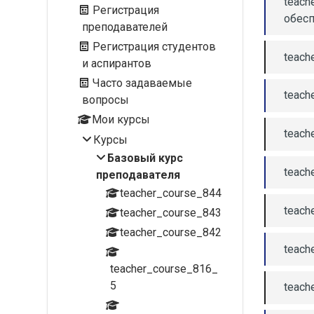
teach
Регистрация
обес
преподавателей
Регистрация студентов
teach
и аспирантов
Часто задаваемые
teach
вопросы
Мои курсы
teach
Курсы
Базовый курс
teach
преподавателя
teacher_course_844
teach
teacher_course_843
teacher_course_842
teach
teacher_course_816_
5
teach