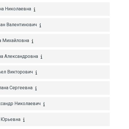
ена Николаевна
ман Валентинович
на Михайловна
на Александровна
вел Викторович
лана Сергеевна
ксандр Николаевич
а Юрьевна