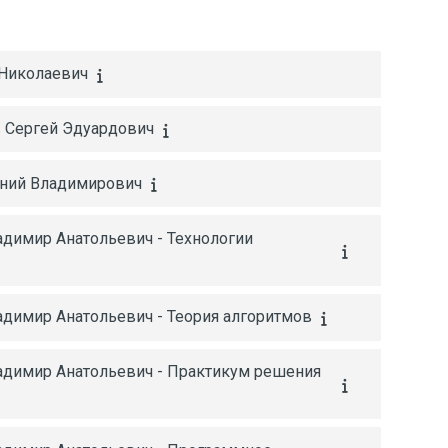
 2
ующая страница
 Николаевич
в Сергей Эдуардович
гений Владимирович
адимир Анатольевич - Технологии
адимир Анатольевич - Теория алгоритмов
ладимир Анатольевич - Практикум решения