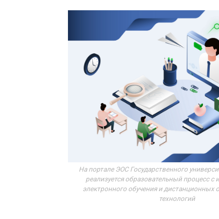
На портале ЭОС Государственного универс
реализуется образовательный процесс с
электронного обучения и дистанционных 
технологий