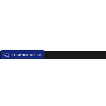
Техподдержка портала
Все права защищены ©️ 2016-2026. ЭИОС "Электронная
образовательная среда Государственного
университета просвещения" (http://eos.eduprosvet.ru)
Deutsch
English
Français
Italiano
正體中文
Сводка хранения данных
Переключить на стандартную тему