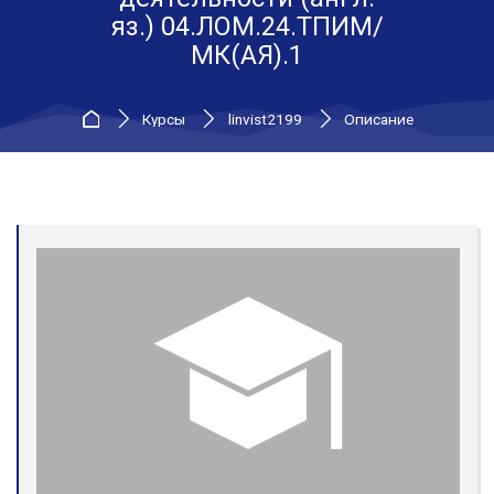
яз.) 04.ЛОМ.24.ТПИМ/
МК(АЯ).1
В начало
Курсы
linvist2199
Описание