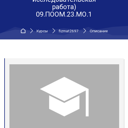
работа)
09.ПООМ.23.МО.1
В начало
Курсы
fizmat2697
Описание