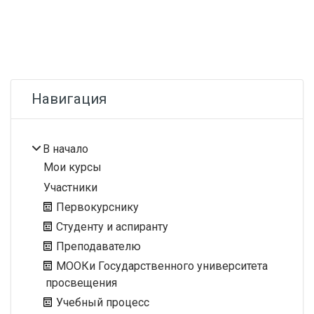
Блоки
Пропустить Навигация
Навигация
В начало
Мои курсы
Участники
Первокурснику
Студенту и аспиранту
Преподавателю
МООКи Государственного университета
просвещения
Учебный процесс