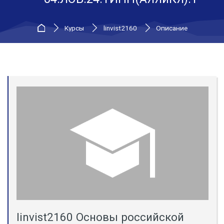
В начало
Курсы
linvist2160
Описание
linvist2160 Основы российской