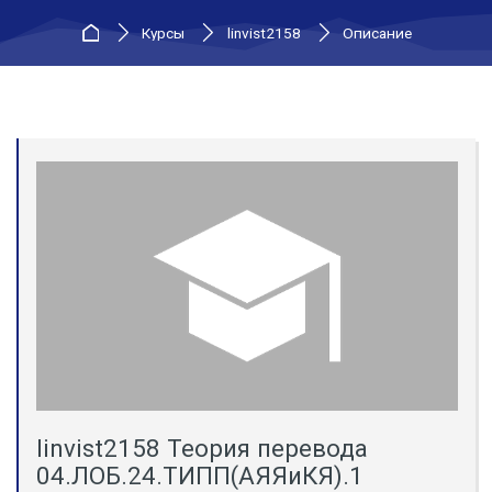
В начало
Курсы
linvist2158
Описание
linvist2158 Теория перевода
04.ЛОБ.24.ТИПП(АЯЯиКЯ).1