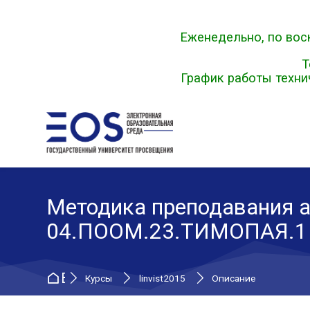
Skip to navigation
Skip to search form
Skip to login form
Перейти к основному содержанию
Skip to footer
Еженедельно, по воск
Т
График работы технич
Методика преподавания а
04.ПООМ.23.ТИМОПАЯ.1
В начало
Курсы
linvist2015
Описание