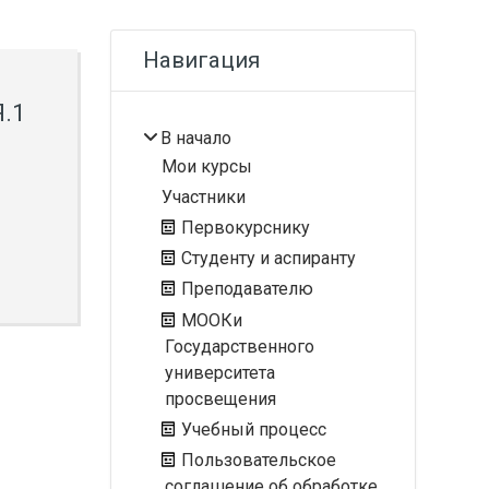
Блоки
Пропустить Навигация
Навигация
.1
В начало
Мои курсы
Участники
Первокурснику
Студенту и аспиранту
Преподавателю
МООКи
Государственного
университета
просвещения
Учебный процесс
Пользовательское
соглашение об обработке