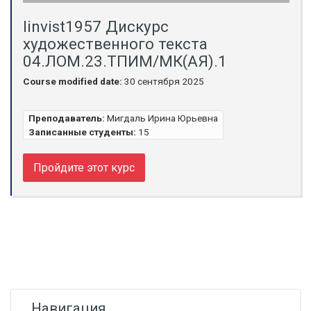
linvist1957 Дискурс
художественного текста
04.ЛОМ.23.ТПИМ/МК(АЯ).1
Course modified date:
30 сентября 2025
Преподаватель:
Мигдаль Ирина Юрьевна
Записанные студенты:
15
Пройдите этот курс
Блоки
Пропустить Навигация
Навигация