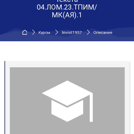
04.ЛОМ.23.ТПИМ/
МК(АЯ).1
В начало
Курсы
linvist1957
Описание