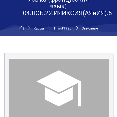
язык)
04.ЛОБ.22.ИЯИКСИЯ(АЯиИЯ).5
В начало
Курсы
linvist1925
Описание